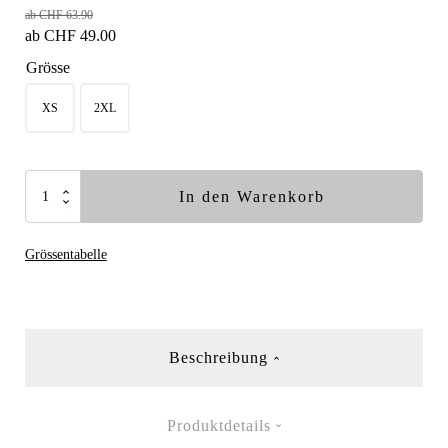
ab
CHF
63.90
ab
CHF
49.00
Grösse
XS
2XL
Tencel-
In den Warenkorb
Poly
Zip-
Grössentabelle
Neck
schwarz
Menge
Beschreibung
Produktdetails