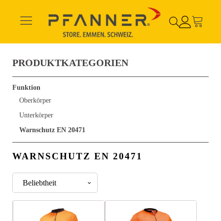
PRODUKTKATEGORIEN
Funktion
Oberkörper
Unterkörper
Warnschutz EN 20471
WARNSCHUTZ EN 20471
Dieses
Dieses
Dieses
Dieses
Produkt
Produkt
Produkt
Produkt