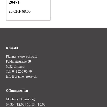
20471
auf
auf
der
der
ab
CHF
68.00
Produktseite
Produktseite
gewählt
gewählt
werden
werden
Kontakt
Pfanner Store Schweiz
Feldmattstrasse 38
6032 Emmen
Tel:
041 260 06 70
info@pfanner-store.ch
Öffnungszeiten
Montag - Donnerstag
07:30 - 12:00 | 13:15 - 18:00