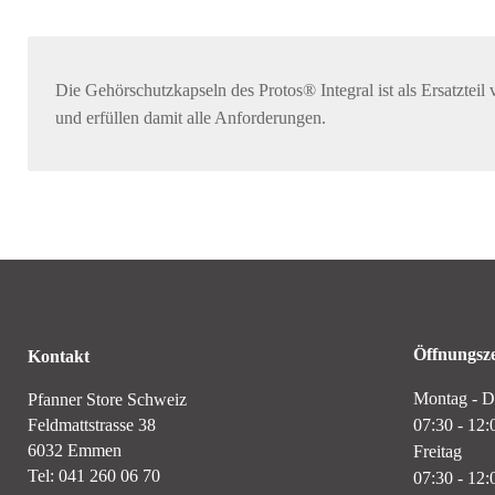
Die Gehörschutzkapseln des Protos® Integral ist als Ersatzt
und erfüllen damit alle Anforderungen.
Öffnungsze
Kontakt
Montag - D
Pfanner Store Schweiz
Feldmattstrasse 38
07:30 - 12:
6032 Emmen
Freitag
Tel:
041 260 06 70
07:30 - 12: