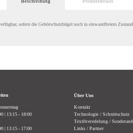
Beschreibung
Produktdetails
eil verfügbar, sofern die Gehörschutzbügel noch in einwandfreiem Zus
iten
Über Uns
onnerstag
Kontakt
00 | 13:15 - 18:00
Technologie / Schnittschutz
Textilveredelung / Sonderanf
00 | 13:15 - 17:00
Links / Partner