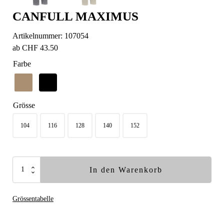
CANFULL MAXIMUS
Artikelnummer:
107054
ab
CHF
43.50
Farbe
Grösse
104
116
128
140
152
Canfull
In den Warenkorb
Maximus
Menge
Grössentabelle