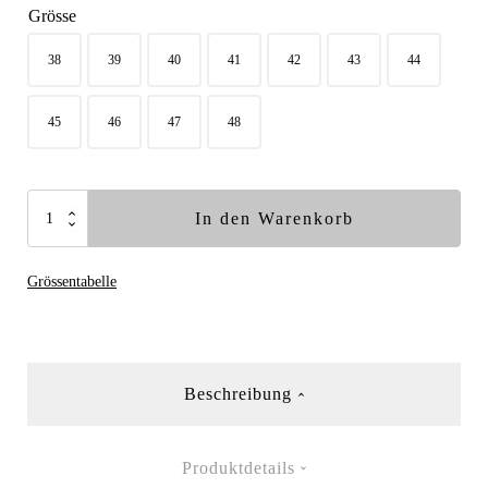
Grösse
38
39
40
41
42
43
44
45
46
47
48
Arborist
In den Warenkorb
STX
Vertical
Grössentabelle
Menge
Beschreibung
Produktdetails