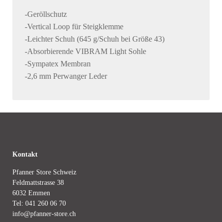
-Geröllschutz
-Vertical Loop für Steigklemme
-Leichter Schuh (645 g/Schuh bei Größe 43)
-Absorbierende VIBRAM Light Sohle
-Sympatex Membran
-2,6 mm Perwanger Leder
Kontakt
Pfanner Store Schweiz
Feldmattstrasse 38
6032 Emmen
Tel:
041 260 06 70
info@pfanner-store.ch