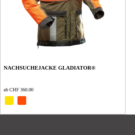
auf
auf
der
der
Produktseite
Produktseite
gewählt
gewählt
werden
werden
NACHSUCHEJACKE GLADIATOR®
ab
CHF
360.00