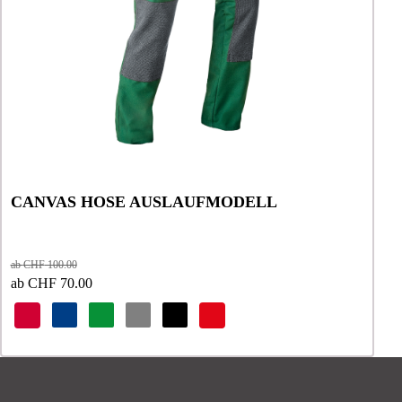
auf
auf
der
der
Produktseite
Produktseite
gewählt
gewählt
werden
werden
CANVAS HOSE AUSLAUFMODELL
ab
CHF
100.00
ab
CHF
70.00