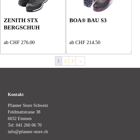
Varianten
Varianten
Varianten
Varianten
auf.
auf.
auf.
auf.
Die
Die
Die
Die
ZENITH STX
BOA® BAU S3
Optionen
Optionen
Optionen
Optionen
BERGSCHUH
können
können
können
können
auf
auf
auf
auf
der
der
der
der
ab
CHF
276.00
ab
CHF
214.50
Produktseite
Produktseite
Produktseite
Produktseite
gewählt
gewählt
gewählt
gewählt
1
2
3
→
werden
werden
werden
werden
Kontakt
Pfanner Store Schweiz
Feldmattstrasse 38
6032 Emmen
Tel:
041 260 06 70
info@pfanner-store.ch