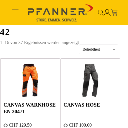
42
Nach
1–16 von 37 Ergebnissen werden angezeigt
Beliebtheit
sortiert
Dieses
Dieses
Dieses
Dieses
Produkt
Produkt
Produkt
Produkt
weist
weist
weist
weist
mehrere
mehrere
mehrere
mehrere
Varianten
Varianten
Varianten
Varianten
auf.
auf.
auf.
auf.
Die
Die
Die
Die
CANVAS WARNHOSE
CANVAS HOSE
Optionen
Optionen
Optionen
Optionen
EN 20471
können
können
können
können
auf
auf
auf
auf
der
der
der
der
ab
CHF
129.50
ab
CHF
100.00